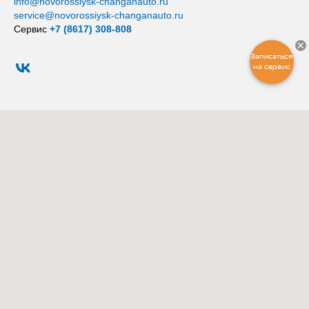
info@novorossiysk-changanauto.ru
service@novorossiysk-changanauto.ru
Сервис
+7 (8617) 308-808
Записаться
на сервис